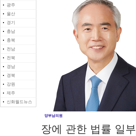
광주
울산
경기
충남
충북
전남
전북
경남
경북
강원
제주
신화월드뉴스
양부남의원
장에 관한 법률 일