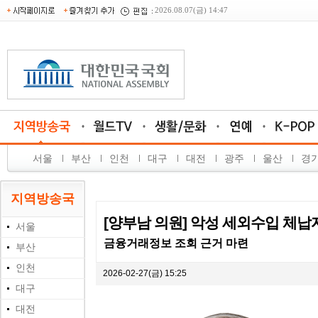
2026.08.07(금) 14:47
서울
부산
인천
대구
대전
광주
울산
경
지역방송국
[양부남 의원] 악성 세외수입 체
서울
금융거래정보 조회 근거 마련
부산
인천
2026-02-27(금) 15:25
대구
대전