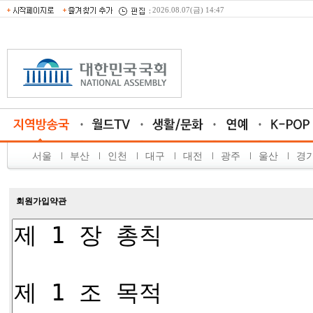
2026.08.07(금) 14:47
서울
부산
인천
대구
대전
광주
울산
경
회원가입약관