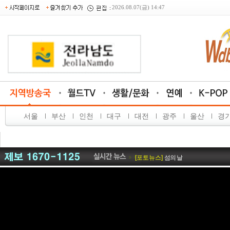
2026.08.07(금) 14:47
[탑뉴스]
국토외곽 먼섬 지원 특별법 개
[탑뉴스]
환경을 입고 예술을 담다…
서울
부산
인천
대구
대전
광주
울산
경
[탑뉴스]
"지역 인재들의 빛나는 내일을
[탑뉴스]
서울, 박준희 관악구청장, 
[탑뉴스]
근로조건·경영권 경계 구체화해야
[포토뉴스]
섬의 날
[탑뉴스]
민형배 전남광주특별시장, 고용
[탑뉴스]
여수서 제7회 섬의 날 연다
[탑뉴스]
식품 식중독균 복합오염, 계
[포토뉴스]
전남자치경찰위원회 퀴즈
[탑뉴스]
신안군, 농업기술원과 폭염·가
[탑뉴스]
완도군의회, 전복산업 위기 