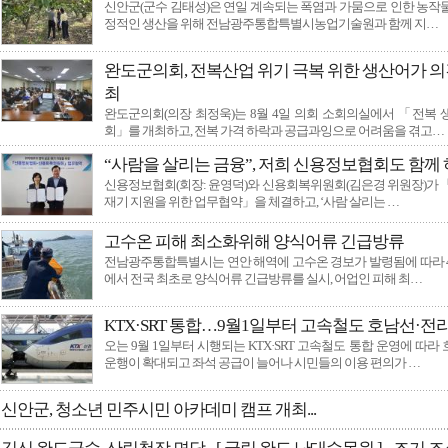
신안군(군수 김태성)은 연일 계속되는 폭염과 가뭄으로 인한 농작
국토외곽 먼섬 지원 특별법 개정 및 섬 특별자치…
정적인 생산을 위해 전남광주통합특별시농업기술원과 함께 지…
환경을 입고 예술을 담다…
"지역 인재들의 빛나는 내일을 밝히는 장학기금 …
완도군의회, 전복산업 위기 극복 위한 생산어가 
최
완도군의회(의장 최정욱)는 8월 4일 의회 소회의실에서 「전복
회」를 개최하고, 전복 가격 하락과 공급과잉으로 어려움을 겪고…
“사람을 살리는 금융”, 저희 신용정보협회도 함께
신용정보협회(회장: 윤영덕)와 신용회복위원회(김은경 위원장)가 
재기 지원을 위한 업무협약」을 체결하고, ‘사람 살리는 …
고수온 피해 최소화위해 양식어류 긴급방류
전남광주통합특별시는 연안 해역에 고수온 경보가 발령됨에 따라 
에서 전국 최초로 양식어류 긴급방류를 실시, 어업인 피해 최…
KTX·SRT 통합…9월1일부터 고속철도 호남선·전
오는 9월 1일부터 시행되는 KTX·SRT 고속철도 통합 운영에 따
운행이 확대되고 좌석 공급이 늘어나 시민들의 이용 편의가 …
신안군, 청소년 민주시민 아카데미 캠프 개최...