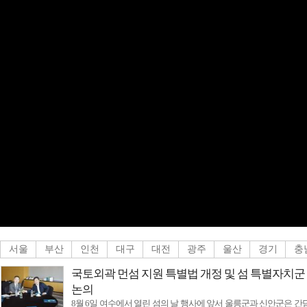
[탑뉴스]
“사람을 살리는 금융”, 저희
[탑뉴스]
고수온 피해 최소화위해 양
[탑뉴스]
우치동물원 가족들, 여름 특
[탑뉴스]
전남광주특별시, 국가유공자 
[탑뉴스]
KTX·SRT 통합…9월1일부
[탑뉴스]
신안군, 청소년 민주시민 아카데
[월드메인방송]
전남광주통합특별시정
[탑뉴스]
전남광주특별시, 폭염 대비 농
[탑뉴스]
국토외곽 먼섬 지원 특별법 개
[탑뉴스]
환경을 입고 예술을 담다…
서울
부산
인천
대구
대전
광주
울산
경기
충
국토외곽 먼섬 지원 특별법 개정 및 섬 특별자치군
논의
8월 6일 여수에서 열린 섬의 날 행사에 앞서 울릉군과 신안군은 간