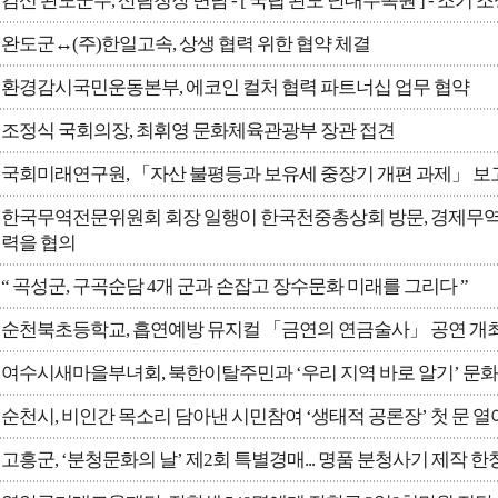
김신 완도군수, 산림청장 면담 - [ 국립 완도 난대수목원 ] - 조기 
완도군↔(주)한일고속, 상생 협력 위한 협약 체결
환경감시국민운동본부, 에코인 컬처 협력 파트너십 업무 협약
조정식 국회의장, 최휘영 문화체육관광부 장관 접견
국회미래연구원, 「자산 불평등과 보유세 중장기 개편 과제」 보
한국무역전문위원회 회장 일행이 한국천중총상회 방문, 경제무역
력을 협의
“ 곡성군, 구곡순담 4개 군과 손잡고 장수문화 미래를 그리다 ”
순천북초등학교, 흡연예방 뮤지컬 「금연의 연금술사」 공연 개최
여수시새마을부녀회, 북한이탈주민과 ‘우리 지역 바로 알기’ 문
순천시, 비인간 목소리 담아낸 시민참여 ‘생태적 공론장’ 첫 문 열
고흥군, ‘분청문화의 날’ 제2회 특별경매... 명품 분청사기 제작 한