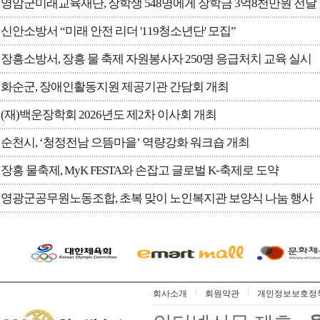
영암군미래교육재단, 장학생 548명에게 장학금 3억8천만원 전달
신안소방서 “미래 안전 리더 '119청소년단' 모집”
장흥소방서, 장흥 물 축제 자원봉사자 250명 응급처치 교육 실시
화순군, 장애인활동지원 제공기관 간담회 개최
(재)백운장학회 2026년도 제2차 이사회 개최
순천시, ‘청정전남 으뜸마을’ 역량강화 워크숍 개최
장흥 물축제, MyK FESTA와 손잡고 글로벌 K-축제로 도약
영광군공무원노동조합, 초복 맞이 노인복지관 보양식 나눔 행사
회사소개
회원약관
개인정보보호정