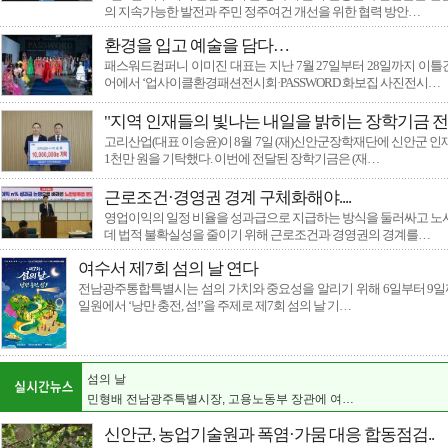
의 지속가능한 발전과 주민 정주여건 개선을 위한 협력 방안…
환경을 입고 예술을 담다…
패스워드컴퍼니 이미진 대표는 지난 7월 27일부터 28일까지 이
어에서 ‘업사이클환경패션전시회·PASSWORD 화보집 사진전시…
"지역 인재들의 빛나는 내일을 밝히는 장학기금 전
고리산업(대표 이승윤)이 8월 7일 (재)신안군장학재단에 신안군 인
1천만 원을 기탁했다. 이번에 전달된 장학기금은 (재…
근로조건·경영권 경계 구체화해야....
영업이익의 일정 비율을 성과급으로 지급하는 방식을 둘러싸고 노
데 법적 불확실성을 줄이기 위해 근로조건과 경영권의 경계를…
여수서 제7회 섬의 날 연다
국토외곽 먼섬 지원 특별법 개정 및 섬 특별자치…
전남광주통합특별시는 섬의 가치와 중요성을 알리기 위해 6일부터 9
환경을 입고 예술을 담다…
일원에서 ‘낭만 충전, 섬!’을 주제로 제7회 섬의 날 기…
"지역 인재들의 빛나는 내일을 밝히는 장학기금 …
서울, 박준희 관악구청장, 관악구아동보호전문기…
근로조건·경영권 경계 구체화해야....
섬의 날
민형배 전남광주특별시장, 고용노동부 장관에 여…
여수서 제7회 섬의 날 연다
신안군, 농업기술원과 폭염·가뭄 대응 합동점검..
식품 식중독균 복합오염, 계절보다 위생관리가 더…