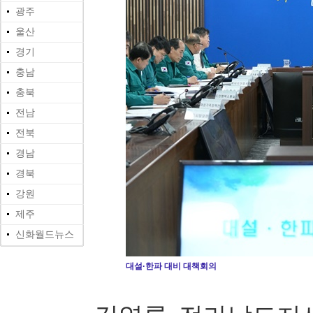
광주
울산
경기
충남
충북
전남
전북
경남
경북
강원
제주
신화월드뉴스
대설·한파 대비 대책회의