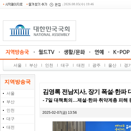
2026.08.05(수) 19:46
서울
부산
인천
대구
대전
광주
울산
경
지역방송국
김영록 전남지사, 장기 폭설·한파 
서울
- 7일 대책회의…제설·한파 취약계층 피해 등
부산
인천
2025-02-07(금) 13:56
대구
대전