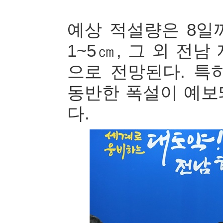
예상 적설량은 8일
1~5㎝, 그 외 전남
으로 전망된다. 특
동반한 폭설이 예보
다.