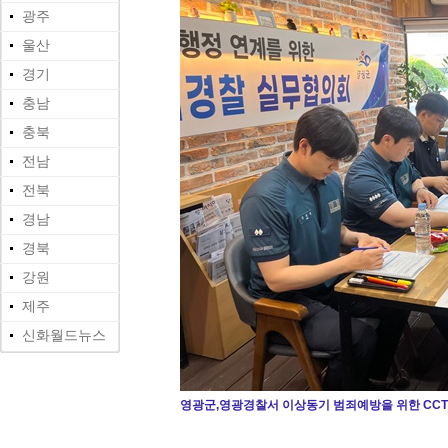
광주
울산
경기
충남
충북
전남
전북
경남
경북
강원
제주
신화월드뉴스
영광군,영광경찰서 이상동기 범죄예방을 위한 CCT