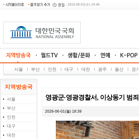
2026.08.05(수) 19:46
서울
부산
인천
대구
대전
광주
울산
경
지역방송국
영광군·영광경찰서, 이상동기 범죄예
서울
부산
2026-06-01(월) 18:39
인천
대구
대전