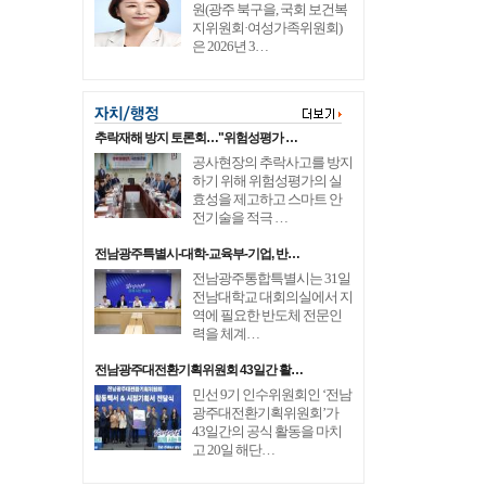
원(광주 북구을, 국회 보건복
지위원회·여성가족위원회)
은 2026년 3…
추락재해 방지 토론회…"위험성평가 …
공사현장의 추락사고를 방지
하기 위해 위험성평가의 실
효성을 제고하고 스마트 안
전기술을 적극 …
전남광주특별시-대학-교육부-기업, 반…
전남광주통합특별시는 31일
전남대학교 대회의실에서 지
역에 필요한 반도체 전문인
력을 체계…
전남광주대전환기획위원회 43일간 활…
민선 9기 인수위원회인 ‘전남
광주대전환기획위원회’가
43일간의 공식 활동을 마치
고 20일 해단…