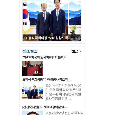
조정식 국회의장 “이태원참사 특…
"제437회국회(임시회) 제1차 본회의 …
조정식 국회의장 “이태원참사 특조위…
조정식 국회의장은 지난 20
일 오후 국회 의장 집무실에
서 송두환 이태원참사 특별
조사위원회 위원…
[전진숙 의원], 3.8 세계여성의날 맞…
더불어민주당 전진숙 국회의