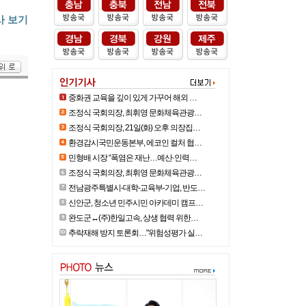
사 보기
중화권 교육을 깊이 있게 가꾸어 해외 …
조정식 국회의장, 최휘영 문화체육관광…
조정식 국회의장, 21일(화) 오후 의장집…
환경감시국민운동본부, 에코인 컬처 협…
민형배 시장 “폭염은 재난…예산·인력…
조정식 국회의장, 최휘영 문화체육관광…
전남광주특별시-대학-교육부-기업, 반도…
신안군, 청소년 민주시민 아카데미 캠프…
완도군↔(주)한일고속, 상생 협력 위한…
추락재해 방지 토론회…"위험성평가 실…